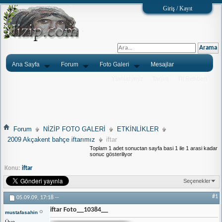
Giriş / Kayıt
Ana Sayfa
Forum
Foto Galeri
Mesajlar
Ýlanlarýnýz
Tarým
Tlf.Rehberi
Forum
NİZİP FOTO GALERİ
ETKİNLİKLER
2009 Akçakent bahçe iftarımız
iftar
Toplam 1 adet sonuctan sayfa basi 1 ile 1 arasi kadar
sonuc gösteriliyor
Konu:
iftar
Seçenekler
#1
05.09.09,
17:18
--
iftar Foto__10384__
mustafasahin
Üye