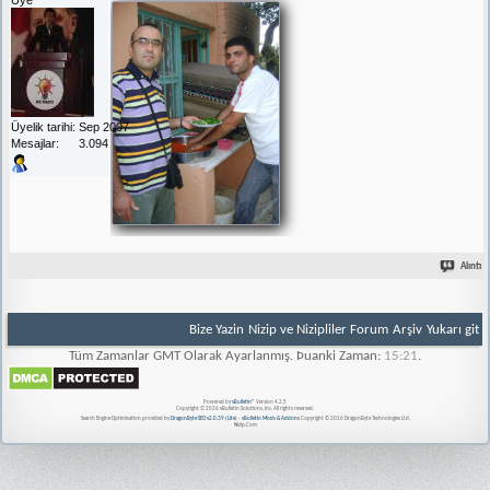
Üyelik tarihi
Sep 2007
Mesajlar
3.094
Alıntı
Bize Yazin
Nizip ve Nizipliler Forum
Arşiv
Yukarı git
Tüm Zamanlar GMT Olarak Ayarlanmış. Þuanki Zaman:
15:21
.
Powered by
vBulletin®
Version 4.2.5
Copyright © 2026 vBulletin Solutions, Inc. All rights reserved.
Search Engine Optimisation provided by
DragonByte SEO v2.0.39 (Lite)
-
vBulletin Mods & Addons
Copyright © 2026 DragonByte Technologies Ltd.
Nizip.Com